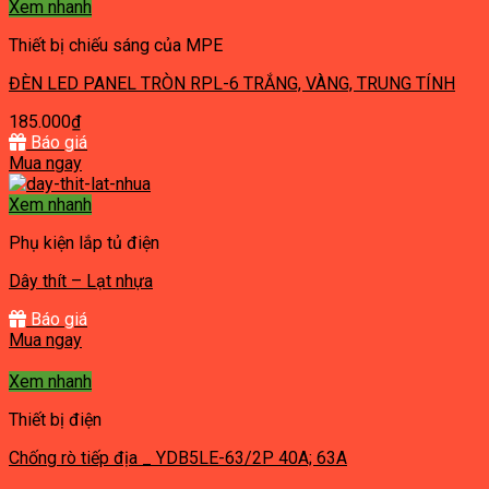
Xem nhanh
Thiết bị chiếu sáng của MPE
ĐÈN LED PANEL TRÒN RPL-6 TRẮNG, VÀNG, TRUNG TÍNH
185.000
₫
Báo giá
Mua ngay
Xem nhanh
Phụ kiện lắp tủ điện
Dây thít – Lạt nhựa
Báo giá
Mua ngay
Xem nhanh
Thiết bị điện
Chống rò tiếp địa _ YDB5LE-63/2P 40A; 63A