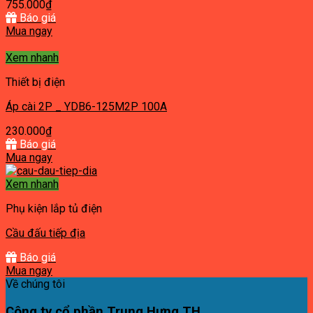
755.000
₫
Báo giá
Mua ngay
Xem nhanh
Thiết bị điện
Áp cài 2P _ YDB6-125M2P 100A
230.000
₫
Báo giá
Mua ngay
Xem nhanh
Phụ kiện lắp tủ điện
Cầu đấu tiếp địa
Báo giá
Mua ngay
Về chúng tôi
Công ty cổ phần Trung Hưng TH