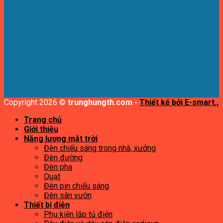
Copyright 2026 ©
trunghungth.com -
Thiết kế bởi E-smart.,
Trang chủ
Giới thiệu
Năng lượng mặt trời
Đèn chiếu sáng trong nhà, xưởng
Đèn đường
Đèn pha
Quạt
Đèn pin chiếu sáng
Đèn sân vườn
Thiết bị điện
Phụ kiện lắp tủ điện