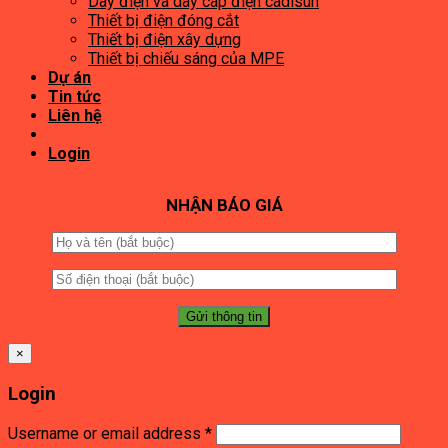
Dây điện và dây cáp điện cadisun
Thiết bị điện đóng cắt
Thiết bị điện xây dựng
Thiết bị chiếu sáng của MPE
Dự án
Tin tức
Liên hệ
Login
NHẬN BÁO GIÁ
×
Login
Username or email address
*