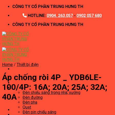
Skip
CÔNG TY CỔ PHẦN TRUNG HƯNG TH
to
HOTLINE:
0904. 263.057
-
0902 057 680
content
CÔNG TY CỔ PHẦN TRUNG HƯNG TH
Home
/
Thiết bị điện
Áp chống ròi 4P _ YDB6LE-
Trang chủ
Giới thiệu
100/4P: 16A; 20A; 25A; 32A;
Năng lượng mặt trời
Đèn chiếu sáng trong nhà, xưởng
40A
Đèn đường
Đèn pha
Quạt
Đèn pin chiếu sáng