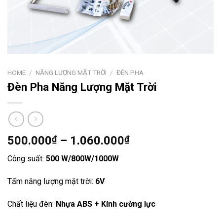
HOME
/
NĂNG LƯỢNG MẶT TRỜI
/
ĐÈN PHA
Đèn Pha Năng Lượng Mặt Trời
500.000
₫
–
1.060.000
₫
Công suất:
500 W/800W/1000W
Tấm năng lượng mặt trời:
6V
Chất liệu đèn:
Nhựa ABS + Kính cường lực