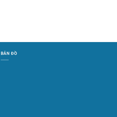
THIẾT
Áp k
530.
BẢN ĐỒ