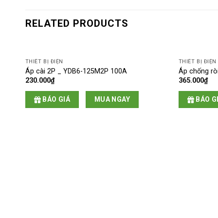
RELATED PRODUCTS
THIẾT BỊ ĐIỆN
THIẾT BỊ ĐIỆN
Áp cài 2P _ YDB6-125M2P 100A
Áp chống rò
230.000
₫
365.000
₫
BÁO GIÁ
MUA NGAY
BÁO G