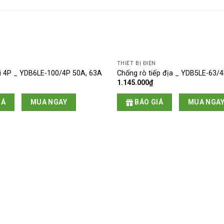
THIẾT BỊ ĐIỆN
i 4P _ YDB6LE-100/4P 50A, 63A
Chống rò tiếp địa _ YDB5LE-63/
1.145.000
₫
IÁ
MUA NGAY
BÁO GIÁ
MUA NGA