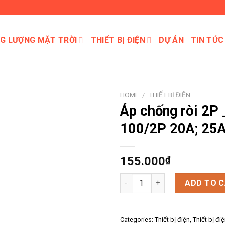
G LƯỢNG MẶT TRỜI
THIẾT BỊ ĐIỆN
DỰ ÁN
TIN TỨC
HOME
/
THIẾT BỊ ĐIỆN
Áp chống ròi 2P
100/2P 20A; 25A
155.000
₫
Áp chống ròi 2P _ YDB5LE-100/
ADD TO 
Categories:
Thiết bị điện
,
Thiết bị đi