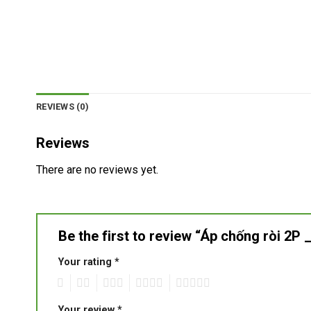
REVIEWS (0)
Reviews
There are no reviews yet.
Be the first to review “Áp chống ròi 2
Your rating
*
1
2
3
4
5
Your review
*