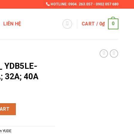
HOTLINE:
0904. 263.057
-
0902 057 680
LIÊN HỆ
CART /
0
₫
0
 _ YDB5LE-
; 32A; 40A
2P 20A; 25A; 32A; 40A quantity
CART
ện YUDE