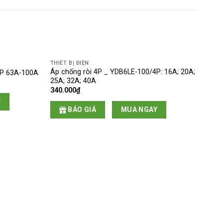
THIẾT BỊ ĐIỆN
Áp chống ròi 4P _ YDB6LE-100/4P: 16A; 20A;
4P 63A-100A
25A; 32A; 40A
340.000
₫
Y
BÁO GIÁ
MUA NGAY