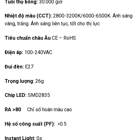
Tuổi thọ bóng:
30.000 giờ
Nhiệt độ màu (CCT):
2800-3200K/6000-6500K. Ánh sáng
vàng, trắng. Ánh sáng liên tục, tốt cho thị lực
Tiêu chuẩn châu Âu
CE – RoHS
Điện áp:
100-240VAC
Đui đèn:
E27
Trọng lượng
: 26g
Chip LED:
SMD2835
RA >80
Chỉ số hoàn màu cao
Hệ số công suất (PF):
>0.5
Instant Light:
0s