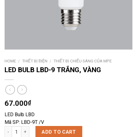
HOME
/
THIẾT BỊ ĐIỆN
/
THIẾT BỊ CHIẾU SÁNG CỦA MPE
LED BULB LBD-9 TRẮNG, VÀNG
67.000
₫
LED Bulb LBD
Mã SP: LBD-9T /V
LED BULB LBD-9 TRẮNG, VÀNG quantity
ADD TO CART