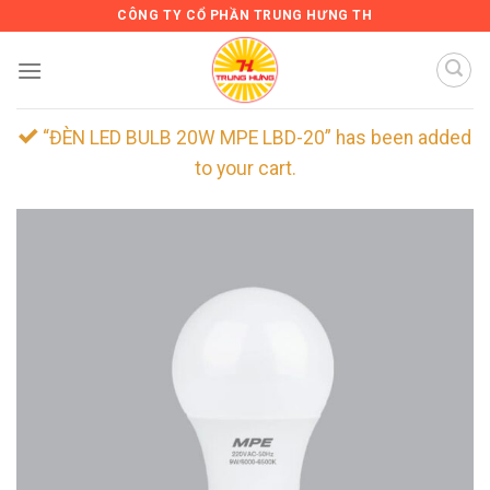
Skip
CÔNG TY CỔ PHẦN TRUNG HƯNG TH
to
content
“ĐÈN LED BULB 20W MPE LBD-20” has been added
to your cart.